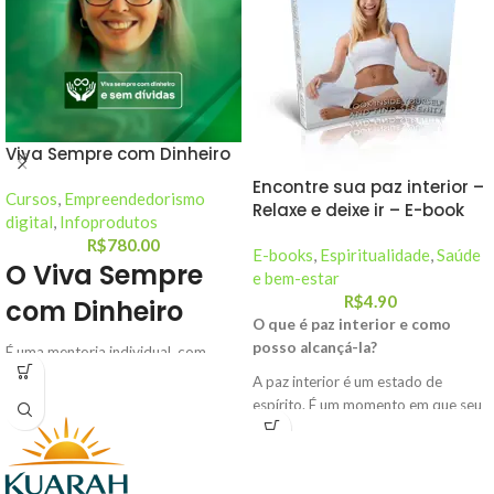
Viva Sempre com Dinheiro
Encontre sua paz interior –
Cursos
,
Empreendedorismo
Relaxe e deixe ir – E-book
digital
,
Infoprodutos
R$
780.00
E-books
,
Espiritualidade
,
Saúde
O Viva Sempre
e bem-estar
R$
4.90
com Dinheiro
O que é paz interior e como
posso alcançá-la?
É uma mentoria individual, com
aulas gravadas, que qualquer
A paz interior é um estado de
pessoa consegue realizar, sair das
espírito. É um momento em que seu
dívidas, limpar o seu nome, realizar
corpo e sua mente estão quietos e
os seus sonhos e viver sempre com
relaxados. A paz interior permite
dinheiro.
que você tenha tranquilidade