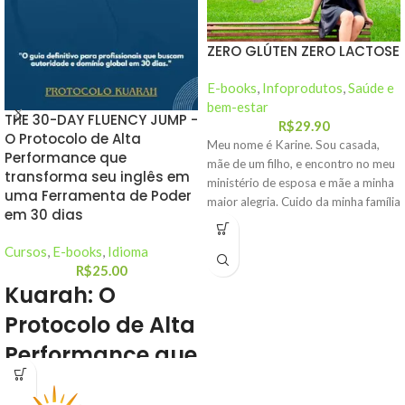
ZERO GLÚTEN ZERO LACTOSE
E-books
,
Infoprodutos
,
Saúde e
bem-estar
THE 30-DAY FLUENCY JUMP -
R$
29.90
O Protocolo de Alta
Meu nome é Karine. Sou casada,
Performance que
mãe de um filho, e encontro no meu
transforma seu inglês em
ministério de esposa e mãe a minha
uma Ferramenta de Poder
maior alegria. Cuido da minha família
em 30 dias
com carinho, amor e gratidão,
sempre buscando oferecer o melhor
Cursos
,
E-books
,
Idioma
a eles. Apaixonada por artes —
R$
25.00
como pintura e costura —, vivo de
Kuarah:
O
forma simples, valorizando saúde,
bem-estar e qualidade de vida.
Protocolo de Alta
Performance que
transforma seu