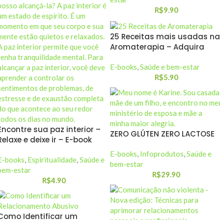
R$
9.90
25 Receitas mais usadas na
Aromaterapia – Adquira
E-books
,
Saúde e bem-estar
R$
5.90
Encontre sua paz interior –
ZERO GLÚTEN ZERO LACTOSE
Relaxe e deixe ir – E-book
E-books
,
Infoprodutos
,
Saúde e
E-books
,
Espiritualidade
,
Saúde e
bem-estar
bem-estar
R$
29.90
R$
4.90
Como Identificar um