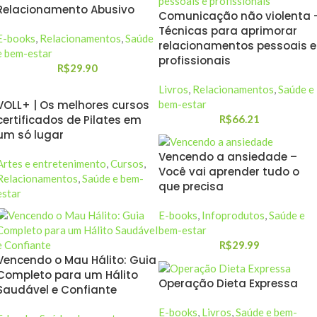
Relacionamento Abusivo
Comunicação não violenta 
Técnicas para aprimorar
E-books
,
Relacionamentos
,
Saúde
relacionamentos pessoais e
e bem-estar
profissionais
R$
29.90
Livros
,
Relacionamentos
,
Saúde e
VOLL+ | Os melhores cursos
bem-estar
certificados de Pilates em
R$
66.21
um só lugar
Vencendo a ansiedade –
Artes e entretenimento
,
Cursos
,
Você vai aprender tudo o
Relacionamentos
,
Saúde e bem-
que precisa
estar
E-books
,
Infoprodutos
,
Saúde e
bem-estar
R$
29.99
Vencendo o Mau Hálito: Guia
Completo para um Hálito
Operação Dieta Expressa
Saudável e Confiante
E-books
,
Livros
,
Saúde e bem-