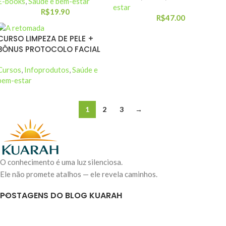
E-books
,
Saúde e bem-estar
estar
R$
19.90
R$
47.00
CURSO LIMPEZA DE PELE +
BÔNUS PROTOCOLO FACIAL
Cursos
,
Infoprodutos
,
Saúde e
bem-estar
1
2
3
→
O conhecimento é uma luz silenciosa.
Ele não promete atalhos — ele revela caminhos.
POSTAGENS DO BLOG KUARAH