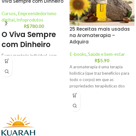
Viva Sempre com Dinheiro
Cursos
,
Empreendedorismo
digital
,
Infoprodutos
R$
780.00
25 Receitas mais usadas
O Viva Sempre
na Aromaterapia –
Adquira
com Dinheiro
E-books
,
Saúde e bem-estar
É uma mentoria individual, com
R$
5.90
aulas gravadas, que qualquer
A aromaterapia é uma terapia
pessoa consegue realizar, sair das
holística (que traz benefícios para
dívidas, limpar o seu nome, realizar
todo o corpo) em que as
os seus sonhos e viver sempre com
propriedades terapêuticas dos
dinheiro.
óleos essenciais são comumente
Saia do seu caos financeiro e viva
usadas para o tratamento de
sempre com dinheiro!
problemas físicos ou psicológicos.