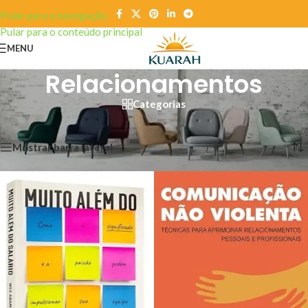
Pular para a navegação
Pular para o conteúdo principal
MENU
Relacionamentos
Categorias
Mostrando todos os 5 resultados
VULUTATE DUIRA PARTURENT MIRA
Mostrar barra lateral
Suspedise ullamcorper dis nisl ipsu habitasse nam parturent
fusce tique.