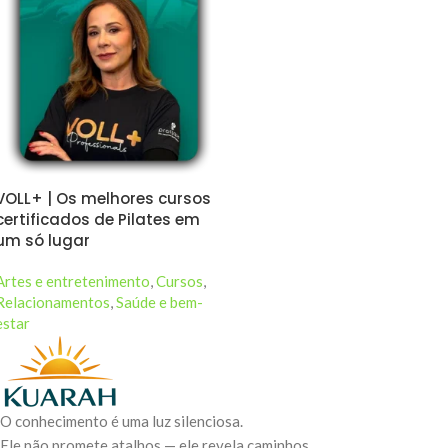
VOLL+ | Os melhores cursos
certificados de Pilates em
um só lugar
Artes e entretenimento
,
Cursos
,
Relacionamentos
,
Saúde e bem-
estar
O conhecimento é uma luz silenciosa.
Ele não promete atalhos — ele revela caminhos.