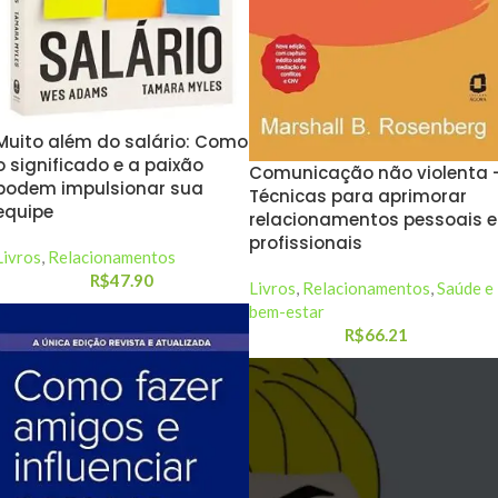
Muito além do salário: Como
o significado e a paixão
Comunicação não violenta 
podem impulsionar sua
Técnicas para aprimorar
equipe
relacionamentos pessoais e
profissionais
Livros
,
Relacionamentos
R$
47.90
Livros
,
Relacionamentos
,
Saúde e
bem-estar
R$
66.21