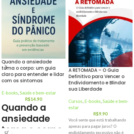
Quando a ansiedade
toma o corpo: um guia
A RETOMADA – O Guia
claro para entender e lidar
Definitivo para Vencer o
com os sintomas
Endividamento e Blindar
sua Liberdade
E-books
,
Saúde e bem-estar
R$
14.90
Cursos
,
E-books
,
Saúde e bem-
Quando a
estar
R$
9.90
ansiedade
Você sente que está trabalhando
toma o corpo
apenas para pagar juros? O
endividamento excessivo não é