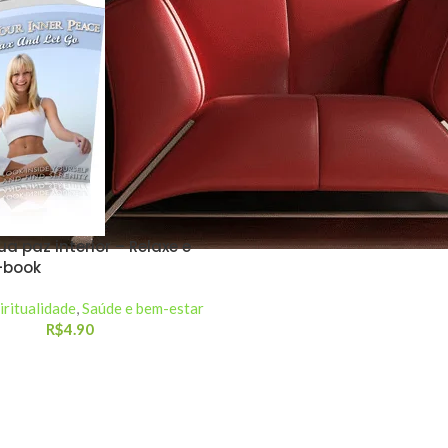
a paz interior – Relaxe e
E-book
iritualidade
,
Saúde e bem-estar
R$
4.90