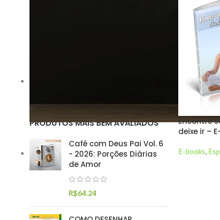
Preço:
R$0
—
R$10
FILTRAR
SITUAÇÃO DO ESTOQUE
Em estoque
Encontre su
PRODUTOS MAIS BEM AVALIADOS
deixe ir – 
Café com Deus Pai Vol. 6
E-books
,
Esp
- 2026: Porções Diárias
de Amor
R$
64.24
COMO DESENHAR