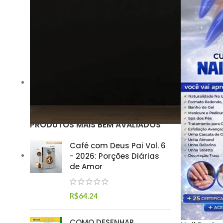
Preço:
R$80
—
R$90
FILTRAR
SITUAÇÃO DO ESTOQUE
Em estoque
PRODUTOS MAIS BEM AVALIADOS
Café com Deus Pai Vol. 6
- 2026: Porções Diárias
de Amor
R$
64.24
COMO DESENHAR