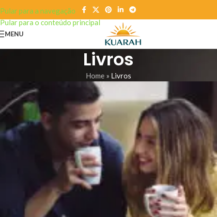
Pular para a navegação
Pular para o conteúdo principal
MENU
Livros
Home
»
Livros