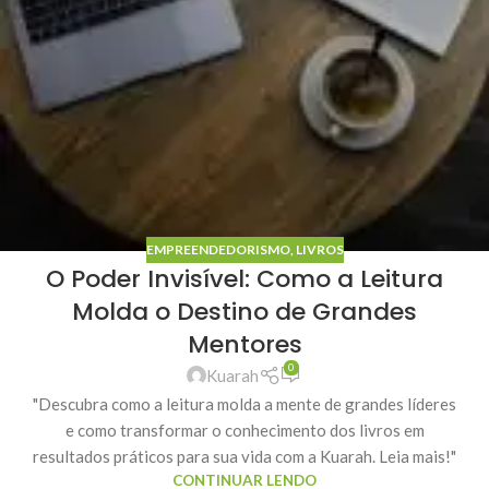
EMPREENDEDORISMO
,
LIVROS
O Poder Invisível: Como a Leitura
Molda o Destino de Grandes
Mentores
0
Kuarah
"Descubra como a leitura molda a mente de grandes líderes
e como transformar o conhecimento dos livros em
resultados práticos para sua vida com a Kuarah. Leia mais!"
CONTINUAR LENDO