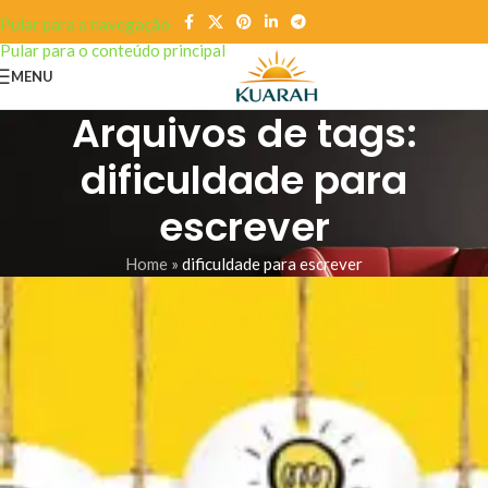
Pular para a navegação
Pular para o conteúdo principal
MENU
Arquivos de tags:
dificuldade para
escrever
Home
»
dificuldade para escrever